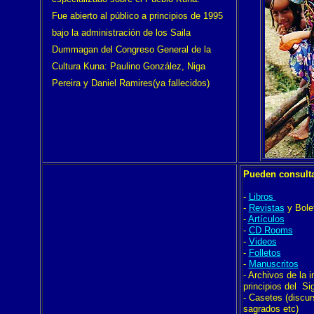
Fue abierto al público a principios de 1995
bajo la administración de los Saila
Dummagan del Congreso General de la
Cultura Kuna: Paulino González, Niga
Pereira y Daniel Ramires(ya fallecidos)
Pueden consulta
-
Libros
-
Revistas
y Bole
-
Artículos
-
CD Rooms
-
Videos
-
Folletos
-
Manuscritos
- Archivos de la 
principios del Si
- Casetes (discur
sagrados etc)