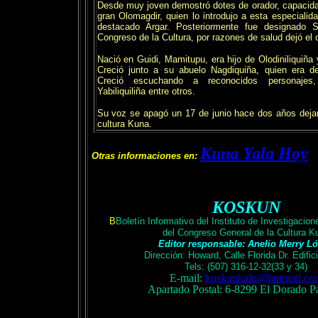
Desde muy joven demostró dotes de orador, capacida
gran Olomagdir, quien lo introdujo a esta especiali
destacado Argar. Posteriormente fue designado
Congreso de la Cultura, por razones de salud dejó el 
Nació en Guidi, Mamitupu, era hijo de Olodiniliquiña 
Creció junto a su abuelo Nagdiquiña, quien era d
Creció escuchando a reconocidos personajes,
Yabiliquiliña entre otros.
Su voz se apagó un 17 de junio hace dos años deja
cultura Kuna.
Kuna Yala Hoy
Otras informaciones en:
KOSKUN
B
Boletín Informativo del Instituto de Investigaci
del Congreso General de la Cultura K
Editor responsable: Anelio Merry L
Dirección: Howard, Calle Florida Dr. Edific
Tels: (507) 316-12-32(33 y 34)
E-mail:
koskunkalu@hotmail.co
Apartado Postal: 6-8299 El Dorado 