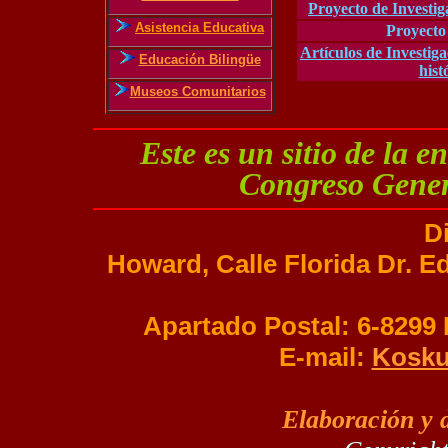
Proyecto de Investi
Asistencia Educativa
Proyecto
Artículos de Investig
Educación Bilingüe
hist
Museos Comunitarios
Este es un sitio de la 
Congreso Gener
D
Howard, Calle Florida Dr. Ed
Apartado Postal: 6-829
E-mail:
Kosku
Elaboración y 