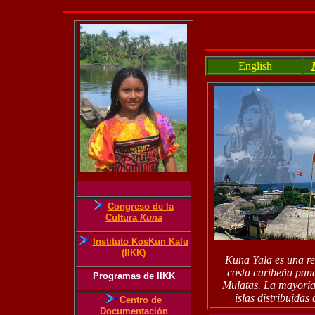
English
Congreso de la
Cultura
Kuna
Instituto KosKun Kalu
(IIKK)
Kuna Yala es una re
costa caribeña pan
Programas de IIKK
Mulatas. La mayoría 
islas distribuidas
Centro de
Documentación